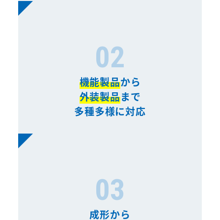
02
機能製品
から
外装製品
まで
多種多様に対応
03
成形から