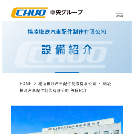
メ
イ
MENU
ン
楊凌楸欧汽車配件制作有限公司
コ
ン
設備紹介
テ
ン
ツ
へ
移
HOME
楊凌楸欧汽車配件制作有限公司
楊凌
動
楸欧汽車配件制作有限公司 設備紹介